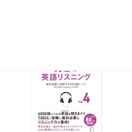
この参考書を活用することで、論理的なスピーキングの型を身に
つけ、Part Fで安定した回答をしやすくなります。
『改訂版 究極の英語リスニング Vol.4 検定試
験に挑戦する6000語レベル』