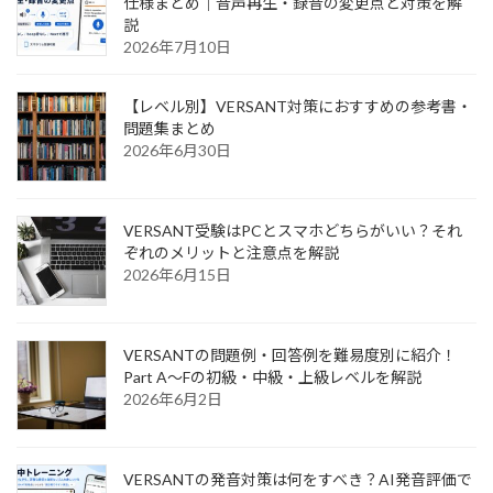
仕様まとめ｜音声再生・録音の変更点と対策を解
ー
説
2026年7月10日
ジ
送
【レベル別】VERSANT対策におすすめの参考書・
り
問題集まとめ
2026年6月30日
VERSANT受験はPCとスマホどちらがいい？それ
ぞれのメリットと注意点を解説
2026年6月15日
VERSANTの問題例・回答例を難易度別に紹介！
Part A〜Fの初級・中級・上級レベルを解説
2026年6月2日
VERSANTの発音対策は何をすべき？AI発音評価で