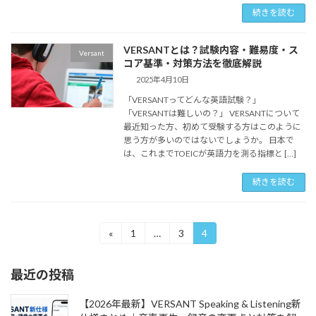
続きを読む
VERSANTとは？試験内容・難易度・ス
Versant
コア基準・対策方法を徹底解説
2025年4月10日
「VERSANTってどんな英語試験？」
「VERSANTは難しいの？」 VERSANTについて
最近知った方、初めて受験する方はこのように
思う方が多いのではないでしょうか。 日本で
は、これまでTOEICが英語力を測る指標と […]
続きを読む
投
«
1
…
3
4
固
固
固
定
定
定
稿
ペ
ペ
ペ
最近の投稿
ー
ー
ー
の
ジ
ジ
ジ
ペ
【2026年最新】VERSANT Speaking & Listening新