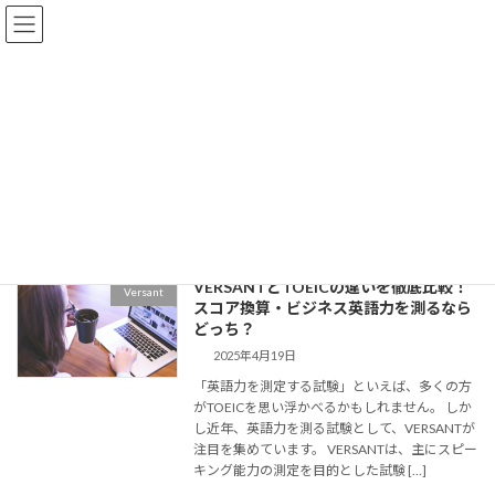
コ
ナ
ン
ビ
テ
ゲ
ン
ー
ツ
シ
へ
ョ
メディア
ス
ン
キ
に
ッ
移
プ
動
HOME
メディア
VERSANTとTOEICの違いを徹底比較！
Versant
スコア換算・ビジネス英語力を測るなら
どっち？
2025年4月19日
「英語力を測定する試験」といえば、多くの方
がTOEICを思い浮かべるかもしれません。 しか
し近年、英語力を測る試験として、VERSANTが
注目を集めています。 VERSANTは、主にスピー
キング能力の測定を目的とした試験 […]